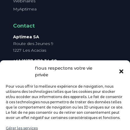
Webinaires
MyAptimea
Contact
Aptimea SA
Route des Jeunes 9
1227 Les Acacias
+41 (0)77 970 34 68
du lundi au vendredi de 9h à 17h
Nous respectons votre vie
privée
info@aptimea.com
Pour vous offrir la meilleure expérience de navigation, nous
utilisons des technologies telles que les cookies pour stocker
Se connecter
et/ou accéder aux informations des appareils. Le fait de consentir
à ces technologies nous permettra de traiter des données telles
Espace de formation
que le comportement de navigation ou les ID uniques sur ce site.
MyAptimea
Le fait de ne pas consentir ou de retirer son consentement peut
avoir un effet négatif sur certaines caractéristiques et fonctions.
Gérer les services