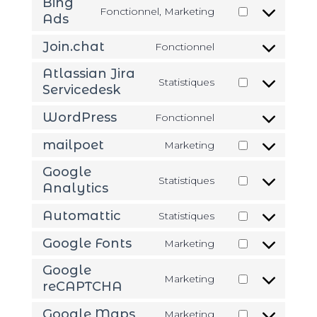
Bing
Fonctionnel, Marketing
service
Ads
Consent
wistia
to
Join.chat
Fonctionnel
service
Consent
bing-
to
Atlassian Jira
Statistiques
ads
service
Servicedesk
Consent
join.chat
to
WordPress
Fonctionnel
service
Consent
atlassian-
to
mailpoet
Marketing
Consent
jira-
service
to
Google
servicedesk
wordpress
Statistiques
service
Analytics
Consent
mailpoet
to
Automattic
Statistiques
service
Consent
google-
to
Google Fonts
Marketing
Consent
analytics
service
to
Google
automattic
Marketing
service
reCAPTCHA
Consent
google-
to
Google Maps
Marketing
fonts