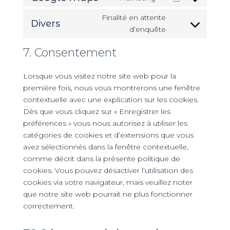
service
Consent
google-
to
Finalité en attente
Divers
recaptcha
service
Consent
d’enquête
google-
to
7. Consentement
maps
service
divers
Lorsque vous visitez notre site web pour la
première fois, nous vous montrerons une fenêtre
contextuelle avec une explication sur les cookies.
Dès que vous cliquez sur « Enregistrer les
préférences » vous nous autorisez à utiliser les
catégories de cookies et d’extensions que vous
avez sélectionnés dans la fenêtre contextuelle,
comme décrit dans la présente politique de
cookies. Vous pouvez désactiver l’utilisation des
cookies via votre navigateur, mais veuillez noter
que notre site web pourrait ne plus fonctionner
correctement.